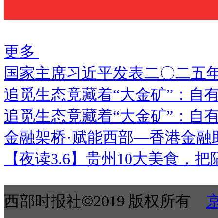
搜索
国家主席习近平发表二〇二五
追觅生态竟藏着“大金矿”：自有
追觅生态竟藏着“大金矿”：自有
金融架桥·赋能西部—香港金融
【夜读3.6】贵州10大美食，
西部时报社©
2019 版权所有
京